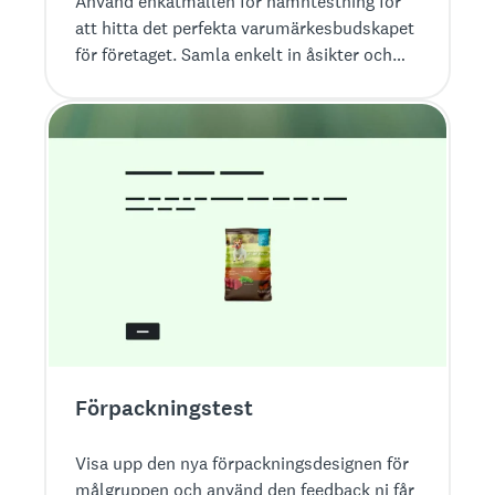
Använd enkätmallen för namntestning för
att hitta det perfekta varumärkesbudskapet
för företaget. Samla enkelt in åsikter och
attityder om namnförslag.
Förpackningstest
Visa upp den nya förpackningsdesignen för
målgruppen och använd den feedback ni får