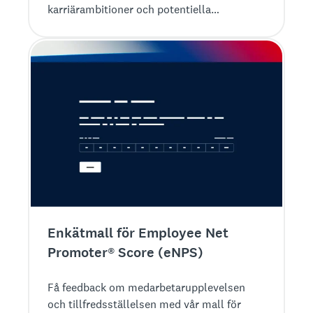
karriärambitioner och potentiella
utmaningar på ett tidigt stadium så att
relationen kan gynna båda parter i så stor
utsträckning som möjligt. Den här enkäten
innehåller frågor om vad som motiverar den
nyanställde, vilka projekt eller ämnen hen
är intresserad av utanför arbetet, vad hen är
intresserad av att lära sig, hur hen lär sig
och hur hen vill att ansvarig chef ska lägga
upp arbetet.
Enkätmall för Employee Net
Promoter® Score (eNPS)
Få feedback om medarbetarupplevelsen
och tillfredsställelsen med vår mall för