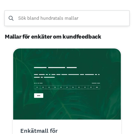
Mallar för enkäter om kundfeedback
Enkätmall för