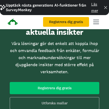
Läs
Upptäck nästa generations AI-funktioner från
SurveyMonkey
mer
En enhetlig plattform för
Registrera dig gratis
aktuella insikter
Våra lösningar gör det enkelt att koppla ihop
och omvandla feedback från enkäter, formulär
och marknadsundersökningar till mer
djupgående insikter med större effekt på
verksamheten.
Registrera dig gratis
Utforska mallar