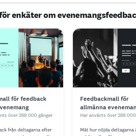
 för enkäter om evenemangsfeedba
all för feedback
Feedbackmall för
 evenemang
allmänna evenema
nts över 288 000 gånger
Har använts över 288 000
ack från deltagarna efter
Mät hur nöjda deltagarna