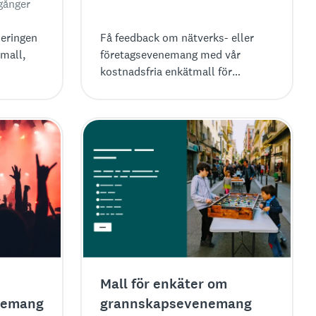
gånger
eringen
Få feedback om nätverks- eller
tmall,
företagsevenemang med vår
kostnadsfria enkätmall för
h
professionell
evenemangsfeedback.
Mall för enkäter om
nemang
grannskapsevenemang