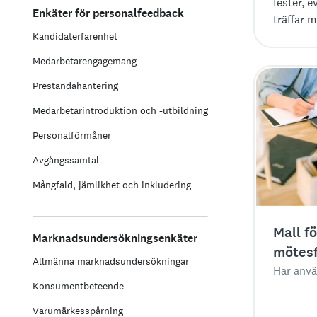
fester, 
Enkäter för personalfeedback
träffar 
enkätmal
Kandidaterfarenhet
Medarbetarengagemang
Prestandahantering
Medarbetarintroduktion och -utbildning
Personalförmåner
Avgångssamtal
Mångfald, jämlikhet och inkludering
Mall fö
Marknadsundersökningsenkäter
mötes
Allmänna marknadsundersökningar
Har anvä
Konsumentbeteende
Varumärkesspårning