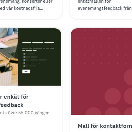
evenemang, konserter eller
enkätmallen för
med vår kostnadsfria
evenemangsfeedback från
l.
SurveyMonkey. Samla in in
för att göra nästa evene
bättre!
r enkät för
feedback
nts över 55 000 gånger
Mall för kontaktfor