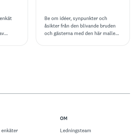
enkät
Be om idéer, synpunkter och
åsikter från den blivande bruden
av
och gästerna med den här mallen
aljerade
för planeringsenkät för möhippa
ade och
från SurveyMonkey.
OM
 enkäter
Ledningsteam