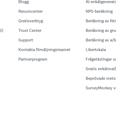
Blogg
AI-enkätgenerat
Resurscenter
NPS-beräkning
Gratisverktyg
Beräkning av fel
S)
Trust Center
Beräkning av gr
Support
Beräkning av a/b
Kontakta försäljningsteamet
Likertskala
Partnerprogram
Frågetävlingar o
Gratis enkätmall
Beprövade metod
SurveyMonkey v