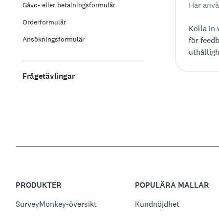
Har anvä
Gåvo- eller betalningsformulär
Orderformulär
Kolla in 
Ansökningsformulär
för feed
uthållig
enkelt at
från exem
Frågetävlingar
analysve
PRODUKTER
POPULÄRA MALLAR
SurveyMonkey-översikt
Kundnöjdhet