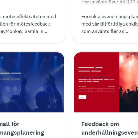
Har använts över 53 000 
a möteseffektiviteten med
Förenkla evenemangsplan
len för mötesfeedback
med vår tillförlitliga enkä
veyMonkey. Samla in
som använts fler än
r för att förfina
53 000 gånger för OSA oc
rna och förbättra
kontaktuppgifter.
et.
all för
Feedback om
mangsplanering
underhållningseve