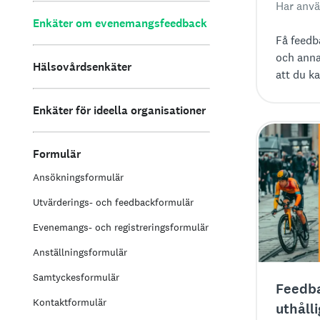
Har anvä
Enkäter om evenemangsfeedback
Få feedb
och anna
Hälsovårdsenkäter
att du k
hjälp av
evenema
Enkäter för ideella organisationer
Formulär
Ansökningsformulär
Utvärderings- och feedbackformulär
Evenemangs- och registreringsformulär
Anställningsformulär
Samtyckesformulär
Feedba
Kontaktformulär
uthål