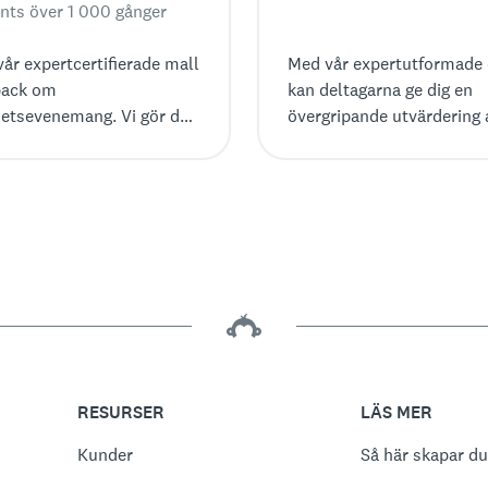
nts över 1 000 gånger
vår expertcertifierade mall
Med vår expertutformade 
back om
kan deltagarna ge dig en
hetsevenemang. Vi gör det
övergripande utvärdering 
t få feedback, med allt
upplevelsen samt mer det
pelfrågor till kraftfulla
synpunkter på vad de gill
rktyg.
inte gillade.
RESURSER
LÄS MER
Kunder
Så här skapar du