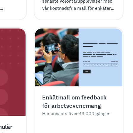
senaste volontärupplevelser med
vår kostnadsfria mall för enkäter
sikter
om volontärfeedback.
mang ännu
Enkätmall om feedback
för arbetsevenemang
Har använts över 43 000 gånger
mulär