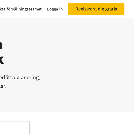
Registrera dig gratis
kta försäljningsteamet
Logga in
m
k
rlätta planering,
ar.