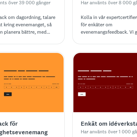
nts över 39 000 gånger
Har använts över 8 000 g
ack om dagordning, talare
Kolla in vår expertcertifie
t kring evenemanget, så
för enkäter om
an planera bättre, med
evenemangsfeedback. Vi g
 vår enkätmall för
enkelt att få feedback, me
ngsplanering.
från exempelfrågor till kra
analysverktyg.
ck för
Enkät om idéverkst
lighetsevenemang
Har använts över 1 000 g