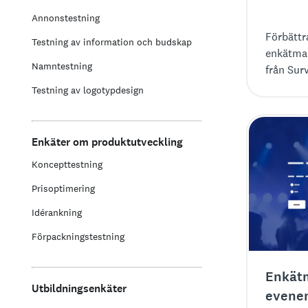
Annonstestning
Förbättr
Testning av information och budskap
enkätmal
Namntestning
från Sur
synpunkte
Testning av logotypdesign
processe
samarbet
Enkäter om produktutveckling
Koncepttestning
Prisoptimering
Idérankning
Förpackningstestning
Enkätm
Utbildningsenkäter
evene