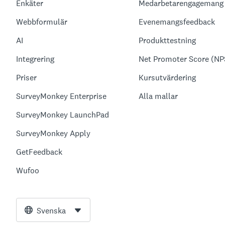
Enkäter
Medarbetarengagemang
Webbformulär
Evenemangsfeedback
AI
Produkttestning
Integrering
Net Promoter Score (NP
Priser
Kursutvärdering
SurveyMonkey Enterprise
Alla mallar
SurveyMonkey LaunchPad
SurveyMonkey Apply
GetFeedback
Wufoo
Svenska