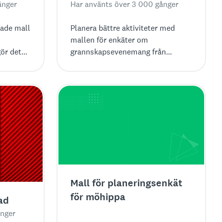
ånger
Har använts över 3 000 gånger
rade mall
Planera bättre aktiviteter med
mallen för enkäter om
ör det
grannskapsevenemang från
d allt
SurveyMonkey. Samla in feedback
ftfulla
och ordna evenemang som alla
uppskattar!
Mall för planeringsenkät
för möhippa
ad
ånger