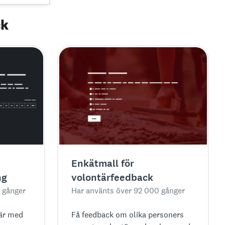
ck
Enkätmall för
ng
volontärfeedback
 gånger
Har använts över 92 000 gånger
 är med
Få feedback om olika personers