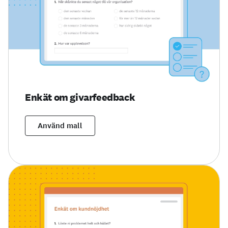
Enkät om givarfeedback
Använd mall