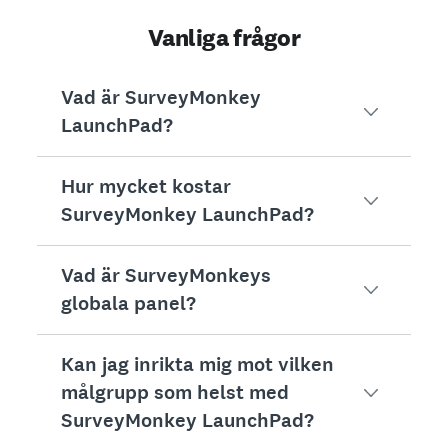
Vanliga frågor
Vad är SurveyMonkey
LaunchPad?
Hur mycket kostar
SurveyMonkey LaunchPad är en svit av lösningar
SurveyMonkey LaunchPad?
Vad är SurveyMonkeys
Med SurveyMonkey LaunchPad betalar du bara för
globala panel?
Kostnaden beror på två faktorer:
Kan jag inrikta mig mot vilken
Vår globala panel för marknadsundersökningar ger
Ett fast pris per lösning
(t.ex. testning av p
målgrupp som helst med
Läs mer om vår
marknadsundersökningspanel
.
SurveyMonkey LaunchPad?
Panelsvar (valfritt).
Om du vill kan du få fe