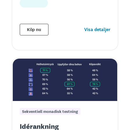
Visa detaljer
Köp nu
Sekventiell monadisk testning
Idérankning