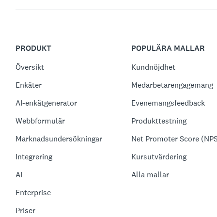
PRODUKT
POPULÄRA MALLAR
Översikt
Kundnöjdhet
Enkäter
Medarbetarengagemang
AI-enkätgenerator
Evenemangsfeedback
Webbformulär
Produkttestning
Marknadsundersökningar
Net Promoter Score (NP
Integrering
Kursutvärdering
AI
Alla mallar
Enterprise
Priser