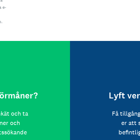
få
a e-
o.
 förmåner?
Lyft ve
nkät och ta
Få tillgån
ner och
er att
etssökande
befintl