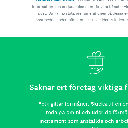
sekretessmeddelandet
. Du samtycker också till att 
information och erbjudanden som rör våra tjänster vi
post. Du kan avsluta prenumerationen på dessa e-
postmeddelanden när som helst på sidan Mitt kont
Saknar ert företag viktiga
Folk gillar förmåner. Skicka ut en e
reda på om ni erbjuder de förmå
incitament som anställda och arb