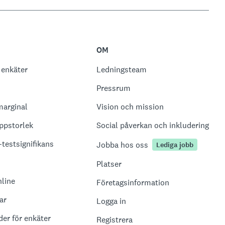
OM
 enkäter
Ledningsteam
Pressrum
marginal
Vision och mission
ppstorlek
Social påverkan och inkludering
-testsignifikans
Jobba hos oss
Lediga jobb
Platser
nline
Företagsinformation
ar
Logga in
er för enkäter
Registrera