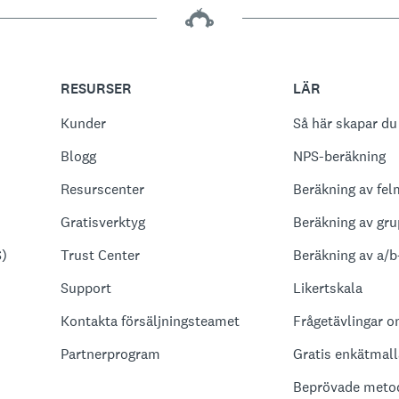
RESURSER
LÄR
Kunder
Så här skapar du
Blogg
NPS-beräkning
Resurscenter
Beräkning av fel
Gratisverktyg
Beräkning av gru
S)
Trust Center
Beräkning av a/b
Support
Likertskala
Kontakta försäljningsteamet
Frågetävlingar o
Partnerprogram
Gratis enkätmall
Beprövade metod