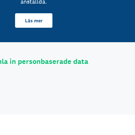
anställda.
Läs mer
la in personbaserade data