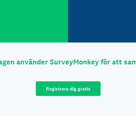
tagen använder SurveyMonkey för att sam
Registrera dig gratis