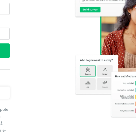
Apple
h
få
a e-