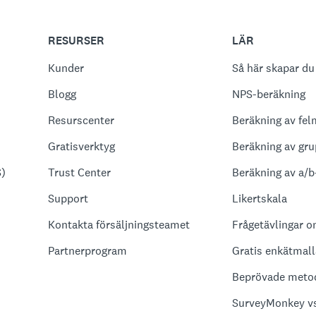
RESURSER
LÄR
Kunder
Så här skapar du
Blogg
NPS-beräkning
Resurscenter
Beräkning av fel
Gratisverktyg
Beräkning av gru
S)
Trust Center
Beräkning av a/b
Support
Likertskala
Kontakta försäljningsteamet
Frågetävlingar o
Partnerprogram
Gratis enkätmall
Beprövade metod
SurveyMonkey vs