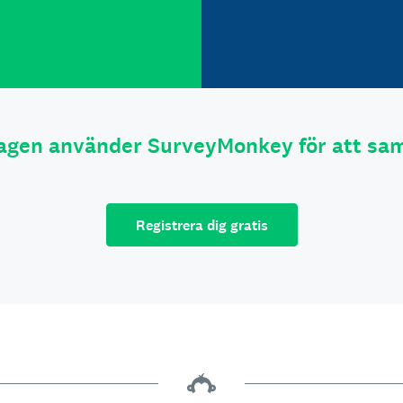
tagen använder SurveyMonkey för att sam
Registrera dig gratis