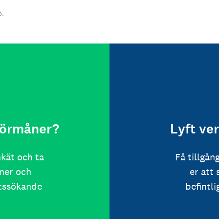
o.
 förmåner?
Lyft ve
nkät och ta
Få tillgån
ner och
er att
etssökande
befintl