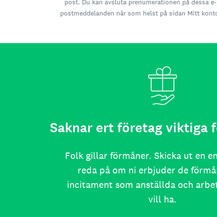
post. Du kan avsluta prenumerationen på dessa e-
postmeddelanden när som helst på sidan Mitt kont
Saknar ert företag viktiga
Folk gillar förmåner. Skicka ut en e
reda på om ni erbjuder de förmå
incitament som anställda och arb
vill ha.