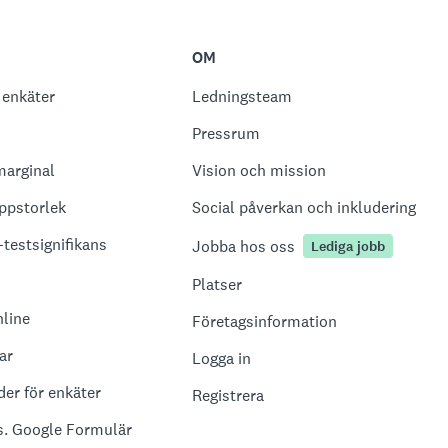
OM
 enkäter
Ledningsteam
Pressrum
marginal
Vision och mission
ppstorlek
Social påverkan och inkludering
-testsignifikans
Jobba hos oss
Lediga jobb
Platser
nline
Företagsinformation
ar
Logga in
er för enkäter
Registrera
. Google Formulär