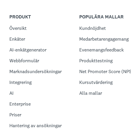
PRODUKT
POPULÄRA MALLAR
Översikt
Kundnöjdhet
Enkäter
Medarbetarengagemang
AI-enkätgenerator
Evenemangsfeedback
Webbformulär
Produkttestning
Marknadsundersökningar
Net Promoter Score (NP
Integrering
Kursutvärdering
AI
Alla mallar
Enterprise
Priser
Hantering av ansökningar