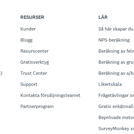
RESURSER
LÄR
Kunder
Så här skapar du
Blogg
NPS-beräkning
Resurscenter
Beräkning av fel
Gratisverktyg
Beräkning av gru
S)
Trust Center
Beräkning av a/b
Support
Likertskala
Kontakta försäljningsteamet
Frågetävlingar o
Partnerprogram
Gratis enkätmall
Beprövade metod
SurveyMonkey vs