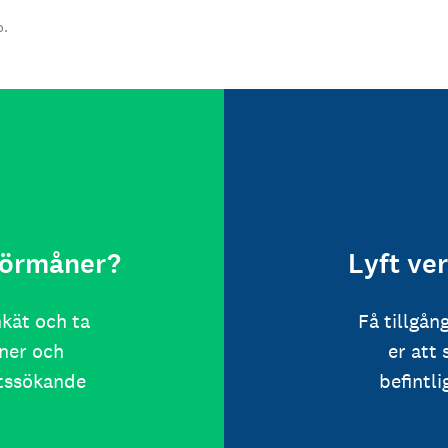
o.
 förmåner?
Lyft ve
nkät och ta
Få tillgån
ner och
er att
etssökande
befintl