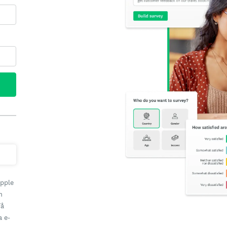
Apple
h
få
a e-