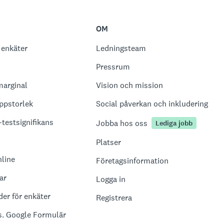
OM
 enkäter
Ledningsteam
Pressrum
marginal
Vision och mission
ppstorlek
Social påverkan och inkludering
-testsignifikans
Jobba hos oss
Lediga jobb
Platser
nline
Företagsinformation
ar
Logga in
er för enkäter
Registrera
. Google Formulär