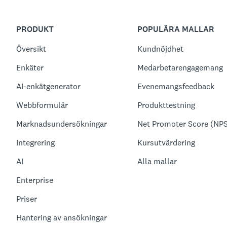
PRODUKT
POPULÄRA MALLAR
Översikt
Kundnöjdhet
Enkäter
Medarbetarengagemang
AI-enkätgenerator
Evenemangsfeedback
Webbformulär
Produkttestning
Marknadsundersökningar
Net Promoter Score (NP
Integrering
Kursutvärdering
AI
Alla mallar
Enterprise
Priser
Hantering av ansökningar