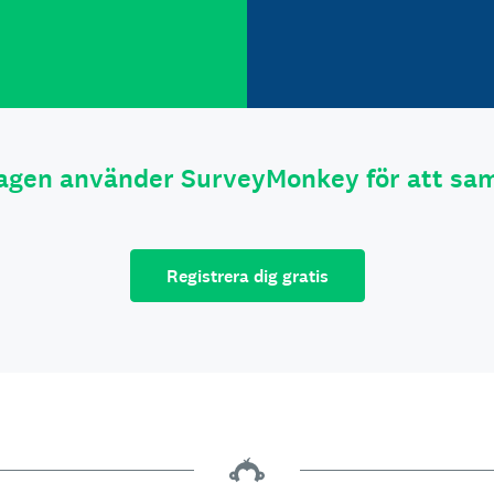
tagen använder SurveyMonkey för att sam
Registrera dig gratis