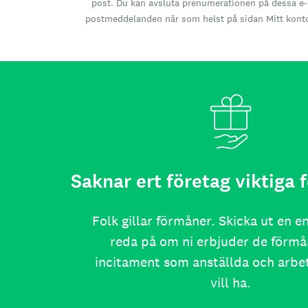
post. Du kan avsluta prenumerationen på dessa e-
postmeddelanden när som helst på sidan Mitt kont
Saknar ert företag viktiga
Folk gillar förmåner. Skicka ut en e
reda på om ni erbjuder de förmå
incitament som anställda och arb
vill ha.