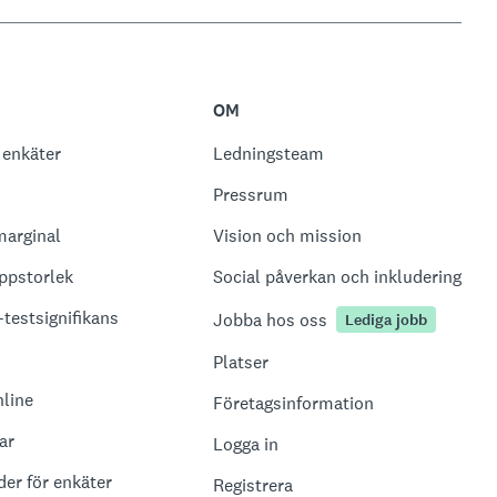
OM
 enkäter
Ledningsteam
Pressrum
marginal
Vision och mission
ppstorlek
Social påverkan och inkludering
-testsignifikans
Jobba hos oss
Lediga jobb
Platser
nline
Företagsinformation
ar
Logga in
er för enkäter
Registrera