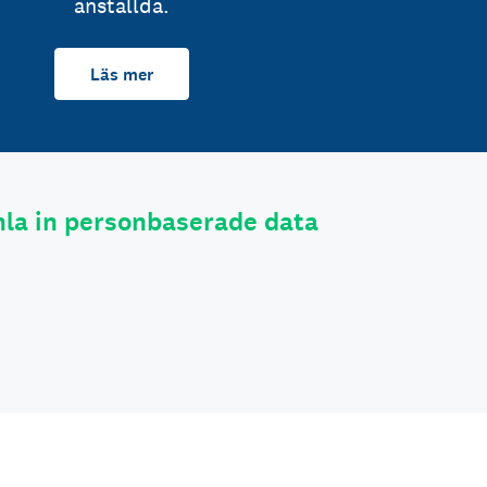
anställda.
Läs mer
la in personbaserade data