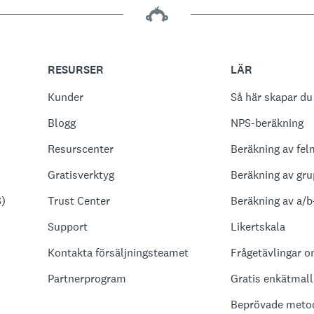
RESURSER
LÄR
Kunder
Så här skapar du
Blogg
NPS-beräkning
Resurscenter
Beräkning av fel
Gratisverktyg
Beräkning av gru
S)
Trust Center
Beräkning av a/b
Support
Likertskala
Kontakta försäljningsteamet
Frågetävlingar o
Partnerprogram
Gratis enkätmall
Beprövade metod