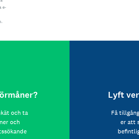
få
a e-
o.
 förmåner?
Lyft ve
nkät och ta
Få tillgån
ner och
er att
etssökande
befintl