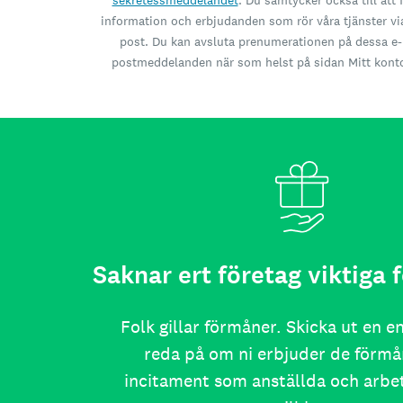
sekretessmeddelandet
. Du samtycker också till att 
information och erbjudanden som rör våra tjänster vi
post. Du kan avsluta prenumerationen på dessa e-
postmeddelanden när som helst på sidan Mitt kont
Saknar ert företag viktiga
Folk gillar förmåner. Skicka ut en e
reda på om ni erbjuder de förmå
incitament som anställda och arb