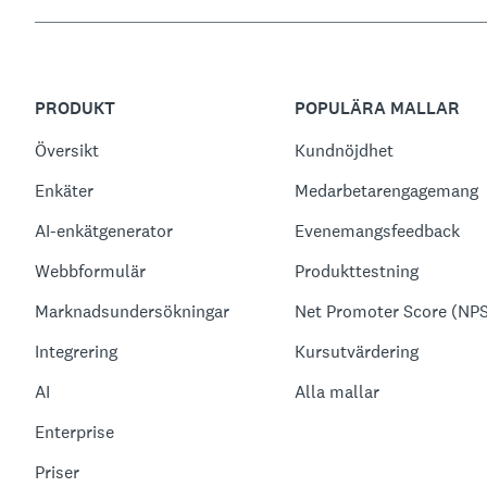
PRODUKT
POPULÄRA MALLAR
Översikt
Kundnöjdhet
Enkäter
Medarbetarengagemang
AI-enkätgenerator
Evenemangsfeedback
Webbformulär
Produkttestning
Marknadsundersökningar
Net Promoter Score (NP
Integrering
Kursutvärdering
AI
Alla mallar
Enterprise
Priser