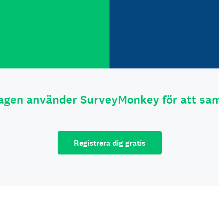
tagen använder SurveyMonkey för att sam
Registrera dig gratis