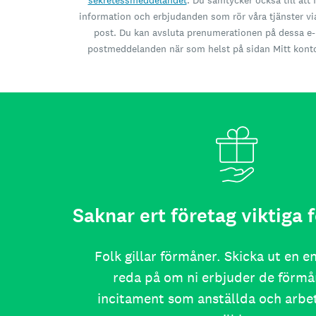
sekretessmeddelandet
. Du samtycker också till att 
information och erbjudanden som rör våra tjänster vi
post. Du kan avsluta prenumerationen på dessa e-
postmeddelanden när som helst på sidan Mitt kont
Saknar ert företag viktiga
Folk gillar förmåner. Skicka ut en e
reda på om ni erbjuder de förmå
incitament som anställda och arb