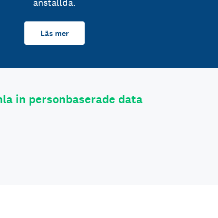
anställda.
Läs mer
la in personbaserade data