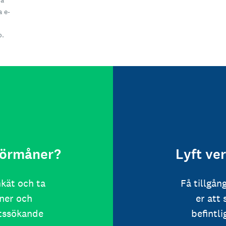
få
a e-
o.
 förmåner?
Lyft ve
nkät och ta
Få tillgån
ner och
er att
etssökande
befintl