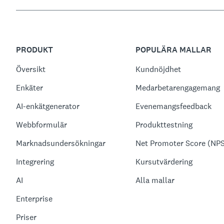
PRODUKT
POPULÄRA MALLAR
Översikt
Kundnöjdhet
Enkäter
Medarbetarengagemang
AI-enkätgenerator
Evenemangsfeedback
Webbformulär
Produkttestning
Marknadsundersökningar
Net Promoter Score (NP
Integrering
Kursutvärdering
AI
Alla mallar
Enterprise
Priser