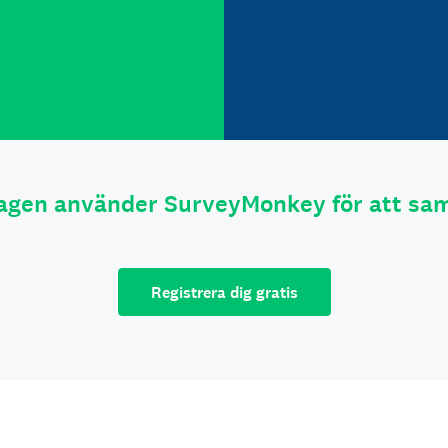
tagen använder SurveyMonkey för att sam
Registrera dig gratis