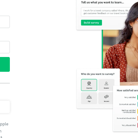
Apple
h