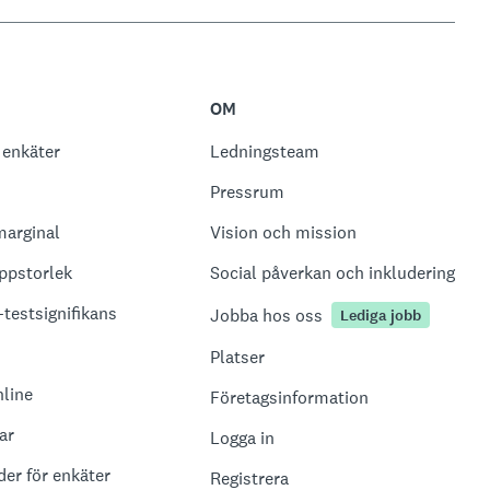
OM
 enkäter
Ledningsteam
Pressrum
marginal
Vision och mission
ppstorlek
Social påverkan och inkludering
-testsignifikans
Jobba hos oss
Lediga jobb
Platser
nline
Företagsinformation
ar
Logga in
er för enkäter
Registrera