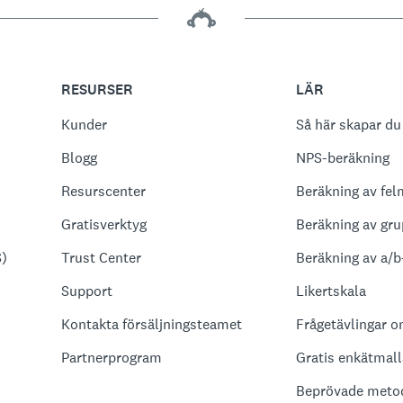
RESURSER
LÄR
Kunder
Så här skapar du
Blogg
NPS-beräkning
Resurscenter
Beräkning av fel
Gratisverktyg
Beräkning av gru
S)
Trust Center
Beräkning av a/b
Support
Likertskala
Kontakta försäljningsteamet
Frågetävlingar o
Partnerprogram
Gratis enkätmall
Beprövade metod