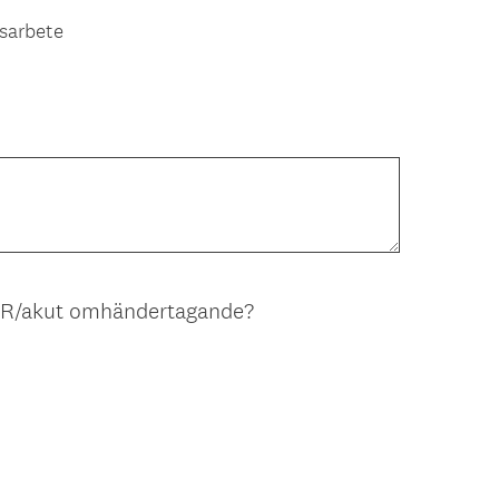
a
sarbete
t
o
r
i
s
k
t
)
HLR/akut omhändertagande?