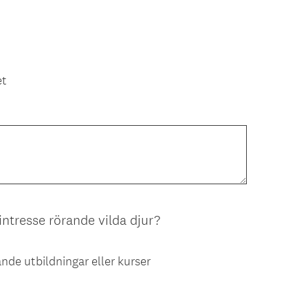
i
s
k
t
et
)
(
ntresse rörande vilda djur?
O
b
nde utbildningar eller kurser
l
i
g