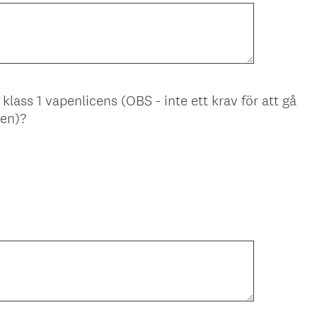
lass 1 vapenlicens (OBS - inte ett krav för att gå
(
gen)?
O
b
l
i
g
a
t
o
r
i
s