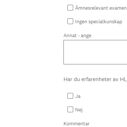
Ämnesrelevant examen
Ingen specialkunskap
Annat - ange
Har du erfarenheter av 
Question
Title
Ja
Nej
Kommentar