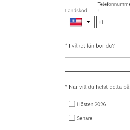
r
Telefonnumm
i
Landskod
r
s
k
t
)
(
*
I vilket län bor du?
Question
O
Title
b
l
i
g
*
När vill du helst delta p
Question
a
Title
t
o
Hösten 2026
r
i
Senare
s