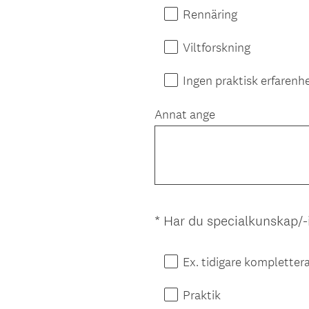
Rennäring
Viltforskning
Ingen praktisk erfarenh
Annat ange
*
Har du specialkunskap/-i
Question
Title
Ex. tidigare komplettera
Praktik