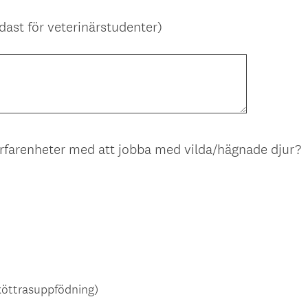
a
t
dast för veterinärstudenter)
o
r
i
s
k
t
)
(
erfarenheter med att jobba med vilda/hägnade djur?
b
l
i
g
a
t
o
köttrasuppfödning)
r