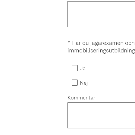
*
Har du jägarexamen och k
Question
immobiliseringsutbildnin
Title
Ja
Nej
Kommentar