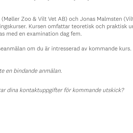
r (Møller Zoo & Vilt Vet AB) och Jonas Malmsten (V
ngskurser. Kursen omfattar teoretisk och praktisk un
tas med en examination dag fem.
sseanmälan om du är intresserad av kommande kurs. 
nte en bindande anmälan.
(
rar dina kontaktuppgifter för kommande utskick?
O
b
l
i
g