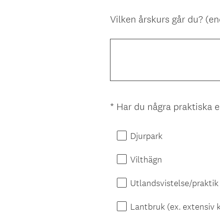
k
t
Vilken årskurs går du? (en
Question
)
Title
*
Har du några praktiska 
Question
Title
Djurpark
Vilthägn
Utlandsvistelse/praktik
Lantbruk (ex. extensiv 