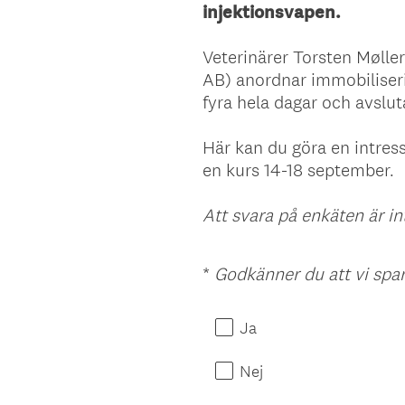
injektionsvapen.
Veterinärer Torsten Mølle
AB) anordnar immobiliseri
fyra hela dagar och avslu
Här kan du göra en intre
en kurs 14-18 september.
Att svara på enkäten är i
*
Godkänner du att vi spa
Question
Title
Ja
Nej