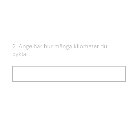
2
.
Ange här hur många kilometer du
Question
cyklat.
Title