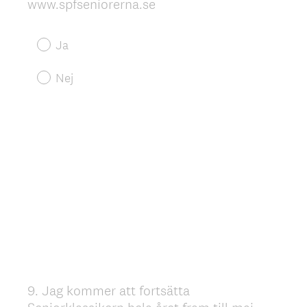
(
www.spfseniorerna.se
O
b
Ja
l
i
Nej
g
a
t
o
r
i
s
k
t
)
9
.
Jag kommer att fortsätta
Question