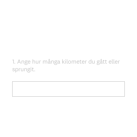
1
.
Ange hur många kilometer du gått eller
Question
sprungit.
Title