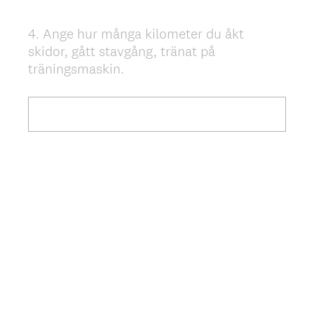
4
.
Ange hur många kilometer du åkt
Question
skidor, gått stavgång, tränat på
Title
träningsmaskin.