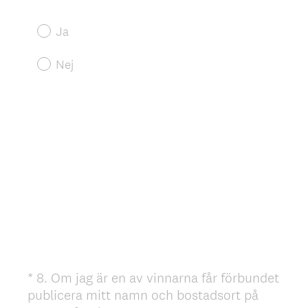
O
b
Ja
l
i
Nej
g
a
t
o
r
i
s
k
t
)
*
8
.
Om jag är en av vinnarna får förbundet
Question
publicera mitt namn och bostadsort på
Title