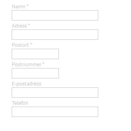
b
Namn *
l
i
Adress *
g
a
t
Postort *
o
r
i
Postnummer *
s
k
E-postadress
t
)
Telefon