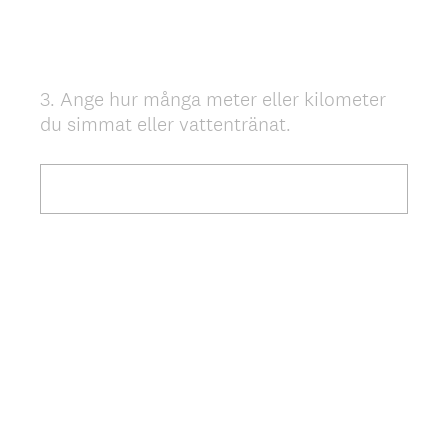
3
.
Ange hur många meter eller kilometer
Question
du simmat eller vattentränat.
Title