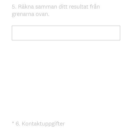
5
.
Räkna samman ditt resultat från
Question
grenarna ovan.
Title
(
*
6
.
Kontaktuppgifter
Question
O
Title