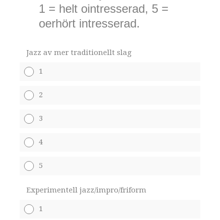
1 = helt ointresserad, 5 =
oerhört intresserad.
Jazz av mer traditionellt slag
1
2
3
4
5
Experimentell jazz/impro/friform
1