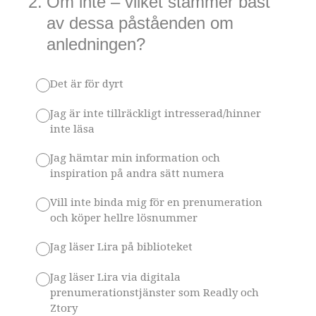
2
.
Om inte – vilket stämmer bäst
av dessa påståenden om
anledningen?
Det är för dyrt
Jag är inte tillräckligt intresserad/hinner
inte läsa
Jag hämtar min information och
inspiration på andra sätt numera
Vill inte binda mig för en prenumeration
och köper hellre lösnummer
Jag läser Lira på biblioteket
Jag läser Lira via digitala
prenumerationstjänster som Readly och
Ztory