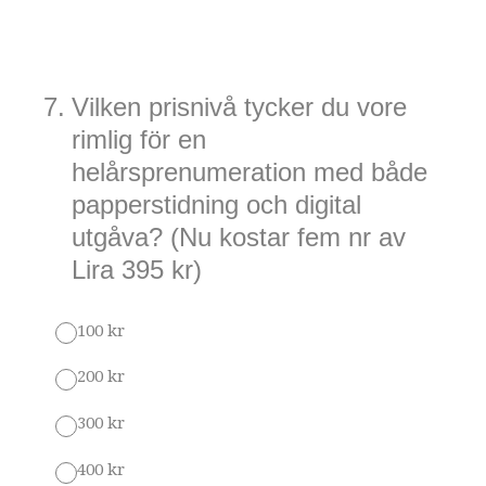
7
.
Vilken prisnivå tycker du vore
rimlig för en
helårsprenumeration med både
papperstidning och digital
utgåva? (Nu kostar fem nr av
Lira 395 kr)
100 kr
200 kr
300 kr
400 kr