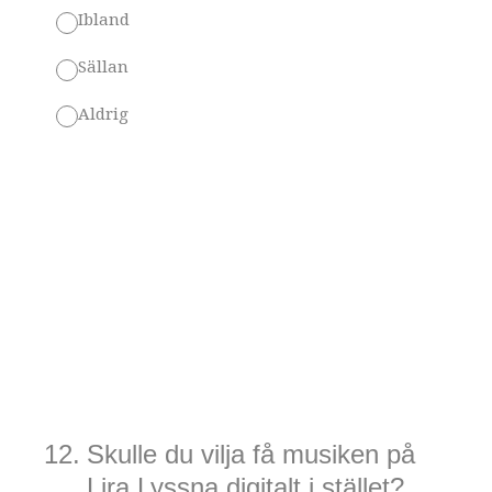
Ibland
Sällan
Aldrig
12
.
Skulle du vilja få musiken på
Lira Lyssna digitalt i stället?