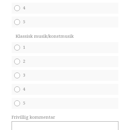
4
5
Klassisk musik/konstmusik
1
2
3
4
5
Frivillig kommentar