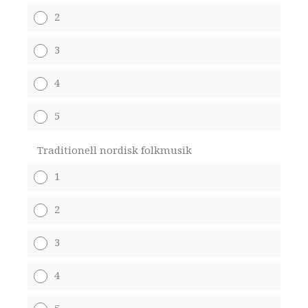
2
3
4
5
Traditionell nordisk folkmusik
1
2
3
4