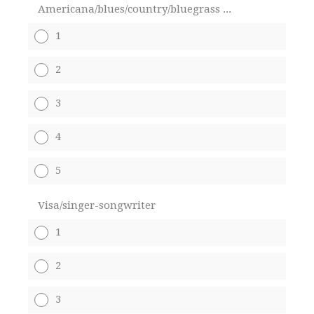
Americana/blues/country/bluegrass ...
1
2
3
4
5
Visa/singer-songwriter
1
2
3