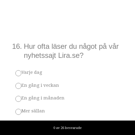
16
.
Hur ofta läser du något på vår
nyhetssajt Lira.se?
Varje dag
En gång i veckan
En gång i månaden
Mer sällan
Aldrig
Aktuellt förlopp,
0 av 26 besvarade