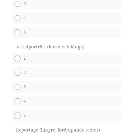
3
4
5
Artistporträtt (korta och långa)
1
2
3
4
5
Reportage (längre, fördjupande texter)