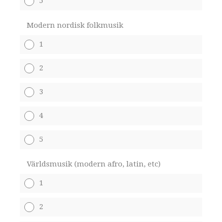
5
Modern nordisk folkmusik
1
2
3
4
5
Världsmusik (modern afro, latin, etc)
1
2