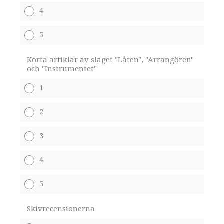
4
5
Korta artiklar av slaget "Låten", "Arrangören"
och "Instrumentet"
1
2
3
4
5
Skivrecensionerna