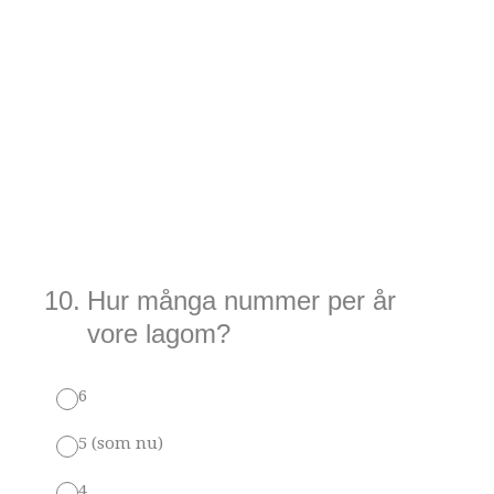
10
.
Hur många nummer per år
vore lagom?
6
5 (som nu)
4