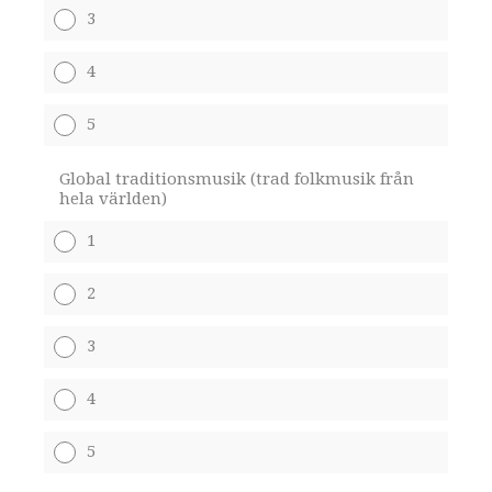
3
4
5
Global traditionsmusik (trad folkmusik från
hela världen)
1
2
3
4
5