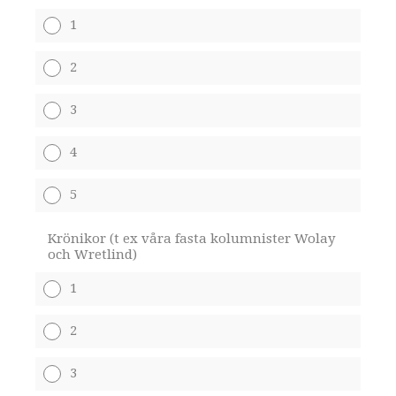
1
2
3
4
5
Krönikor (t ex våra fasta kolumnister Wolay
och Wretlind)
1
2
3