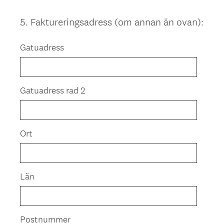
5
.
Faktureringsadress (om annan än ovan):
Question
Title
Gatuadress
Gatuadress rad 2
Ort
Län
Postnummer