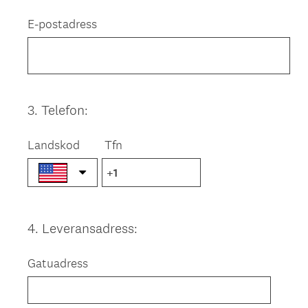
Title
E-postadress
3
.
Telefon:
Question
Title
Landskod
Tfn
4
.
Leveransadress:
Question
Title
Gatuadress