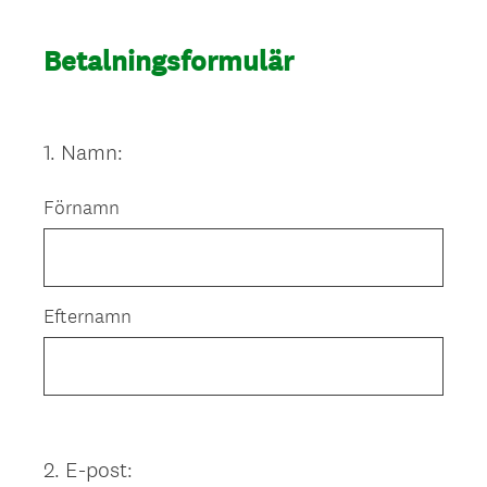
Betalningsformulär
1
.
Namn:
Question
Title
Förnamn
Efternamn
2
.
E-post:
Question