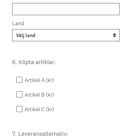
Land
6
.
Köpta artiklar:
Question
Title
Artikel A (kr)
Artikel B (kr)
Artikel C (kr)
7
.
Leveransalternativ:
Question