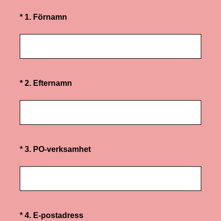
(Obligatoriskt)
*
1
.
Förnamn
(Obligatoriskt)
*
2
.
Efternamn
(Obligatoriskt)
*
3
.
PO-verksamhet
(Obligatoriskt)
*
4
.
E-postadress