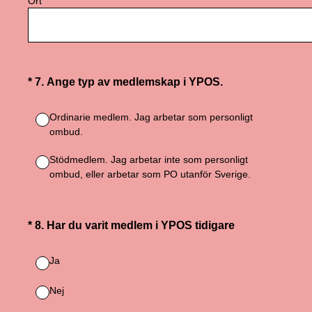
Ort
(Obligatoriskt)
*
7
.
Ange typ av medlemskap i YPOS.
Ordinarie medlem. Jag arbetar som personligt
ombud.
Stödmedlem. Jag arbetar inte som personligt
ombud, eller arbetar som PO utanför Sverige.
(Obligatoriskt)
*
8
.
Har du varit medlem i YPOS tidigare
Ja
Nej