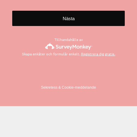
Nästa
Tillhandahålls av
Skapa enkäter och formulär enkelt.
Registrera dig gratis.
Sekretess
&
Cookie-meddelande