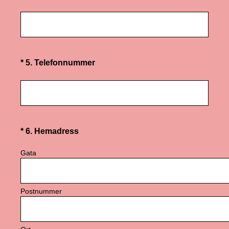
(Obligatoriskt)
*
5
.
Telefonnummer
(Obligatoriskt)
*
6
.
Hemadress
Gata
Postnummer