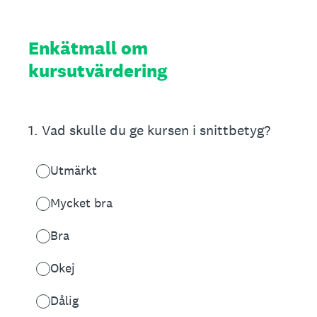
Enkätmall om
kursutvärdering
1
.
Vad skulle du ge kursen i snittbetyg?
Utmärkt
Mycket bra
Bra
Okej
Dålig