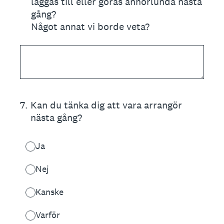
läggas till eller göras annorlunda nästa
gång?
Något annat vi borde veta?
7
.
Kan du tänka dig att vara arrangör
nästa gång?
Ja
Nej
Kanske
Varför