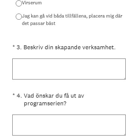
Virserum
Jag kan gå vid båda tillfällena, placera mig där
det passar bäst
(Obligatoriskt)
*
3
.
Beskriv din skapande verksamhet.
(Obligatoriskt)
*
4
.
Vad önskar du få ut av
programserien?