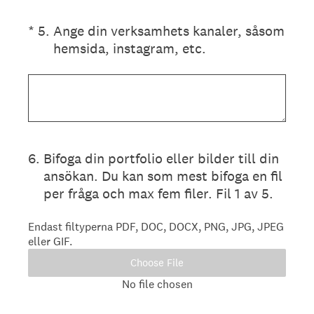
(Obligatoriskt)
*
5
.
Ange din verksamhets kanaler, såsom
hemsida, instagram, etc.
6
.
Bifoga din portfolio eller bilder till din
ansökan. Du kan som mest bifoga en fil
per fråga och max fem filer. Fil 1 av 5.
Endast filtyperna PDF, DOC, DOCX, PNG, JPG, JPEG
eller GIF.
Choose File
No file chosen